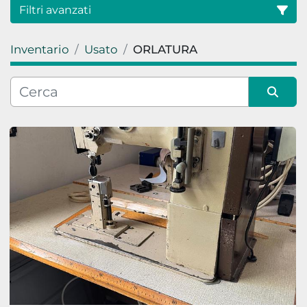
Filtri avanzati
Inventario
Usato
ORLATURA
Categoria
Condizione
Ordina per