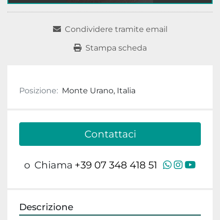
Condividere tramite email
Stampa scheda
Posizione:
Monte Urano, Italia
Contattaci
whatsap
instag
yout
o
Chiama
+39 07 348 418 51
Descrizione