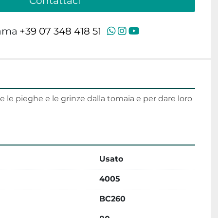
Contattaci
whatsapp
instagram
youtube
ama
+39 07 348 418 51
 le pieghe e le grinze dalla tomaia e per dare loro 
Usato
4005
BC260