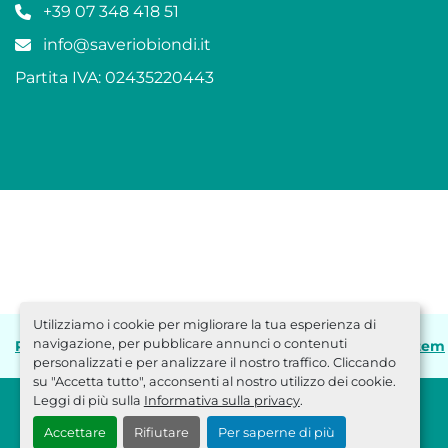
+39 07 348 418 51
info@saveriobiondi.it
Partita IVA: 02435220443
Utilizziamo i cookie per migliorare la tua esperienza di
navigazione, per pubblicare annunci o contenuti
Personalizza le preferenze sui Cookies
Machinio System
personalizzati e per analizzare il nostro traffico. Cliccando
su "Accetta tutto", acconsenti al nostro utilizzo dei cookie.
Leggi di più sulla
Informativa sulla privacy
.
Accettare
Rifiutare
Per saperne di più