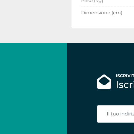
Peso (kg)
Dimensione (cm)
ISCRIVI
Isc