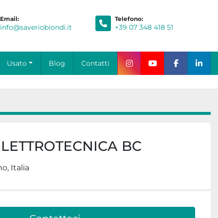
Email:
Telefono:
info@saveriobiondi.it
+39 07 348 418 51
Blog
Contatti
Usato
instagram
youtube
facebook
link
ELETTROTECNICA BC
, Italia