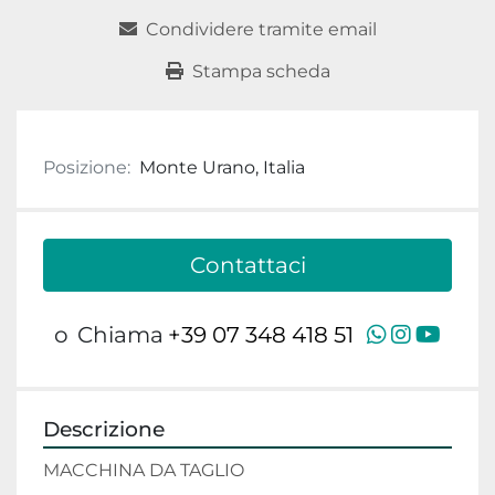
Condividere tramite email
Stampa scheda
Posizione:
Monte Urano, Italia
Contattaci
whatsap
instag
yout
o
Chiama
+39 07 348 418 51
Descrizione
MACCHINA DA TAGLIO