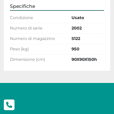
Specifiche
Condizione
Usato
Numero di serie
2002
Numero di magazzino
S122
Peso (kg)
950
Dimensione (cm)
90X90X150h